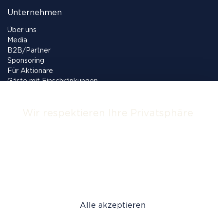
Unternehmen
Über uns
Media
B2B/Partner
Sponsoring
Für Aktionäre
Gäste mit Einschränkungen
Hausordnung
Jobs
Wir respektieren Ihre Privatsphäre
Rechtliches
Diese Webseite verwendet 'Cookies' um
AGB
Inhalte und Anzeigen zu personalisieren und
Datenschutz
zu analysieren. Bestimmen Sie, welche
Impressum
Dienste benutzt werden dürfen
Alle akzeptieren