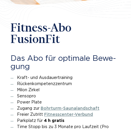
Aktuelle Gästeanzahl
Fitness-Abo
FusionFit
Das Abo für op­ti­ma­le Be­we­
gung
Kraft- und Ausdauertraining
Rückenkompetenzzentrum
Milon Zirkel
Sensopro
Power Plate
Zugang zur
Bohrturm-Saunalandschaft
Freier Zutritt
Fitnesscenter-Verbund
Parkplatz für
4 h gratis
Time Stopp bis zu 3 Monate pro Laufzeit (Pro