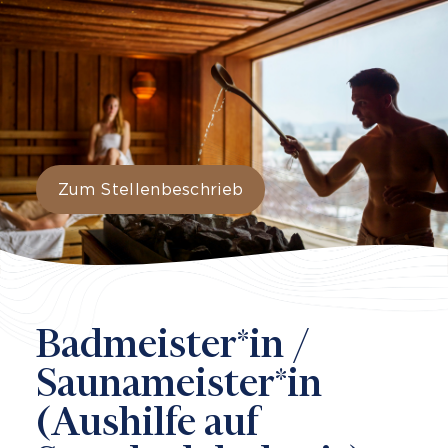
THERME
Cookie-Einstellungen
BOHRTURMSAUNA
SPA
FITNESSCENTER
FAMILIEN
Preise & Tickets
Öffnungszeiten
Online-Shop
Zum Stellenbeschrieb
Gutscheine
Angebote für Gruppen
Vorteilsband
Services
Badmeister*in /
Saunameister*in
(Aushilfe auf