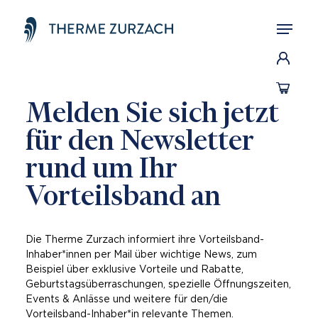
Cookie-Einstellungen
HOME
THERME
BOHRTURMSAUNA
SPA
Melden Sie sich jetzt
FITNESSCENTER
für den Newsletter
FAMILIEN
rund um Ihr
Preise & Tickets
Öffnungszeiten
Online-Shop
Vorteilsband an
Gutscheine
Angebote für Gruppen
Vorteilsband
Services
Die Therme Zurzach informiert ihre Vorteilsband-
tief
Inhaber*innen per Mail über wichtige News, zum
Aktuelle Gästeanzahl
Beispiel über exklusive Vorteile und Rabatte,
Geburtstagsüberraschungen, spezielle Öffnungszeiten,
Events & Anlässe und weitere für den/die
Vorteilsband-Inhaber*in relevante Themen.