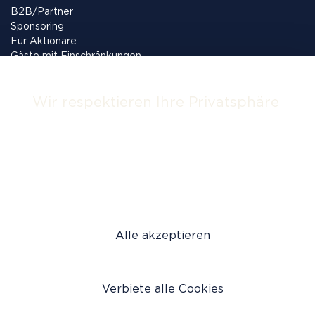
B2B/Partner
Sponsoring
Für Aktionäre
Gäste mit Einschränkungen
Hausordnung
Jobs
Wir respektieren Ihre Privatsphäre
Rechtliches
Diese Webseite verwendet 'Cookies' um
AGB
Inhalte und Anzeigen zu personalisieren und
Datenschutz
zu analysieren. Bestimmen Sie, welche
Impressum
Dienste benutzt werden dürfen
Alle akzeptieren
Verbiete alle Cookies